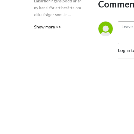
Comment
Läkartidningens podd är en 
ny kanal för att berätta om 
olika frågor som är 
relevanta för läkare. Här 
Show more >>
kommer alltifrån nya 
medicinska upptäckter till 
läkarens arbetssituation i 
den kliniska vardagen att 
Log in t
avhandlas.