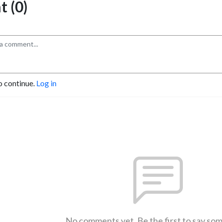
 (0)
o continue.
Log in
No comments yet. Be the first to say so