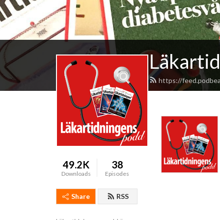
Läkarti
https://feed.podbe
49.2K
38
Downloads
Episodes
Share
RSS